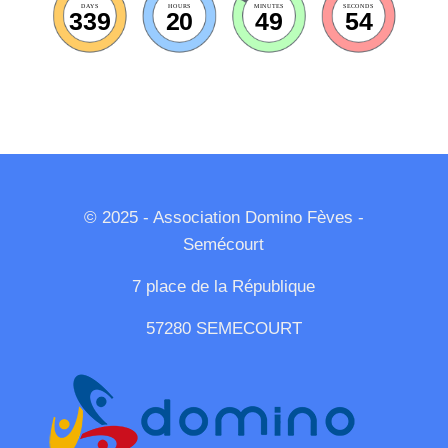
DAYS
HOURS
MINUTES
SECONDS
339
20
49
54
© 2025 - Association Domino Fèves -
Semécourt
7 place de la République
57280 SEMECOURT