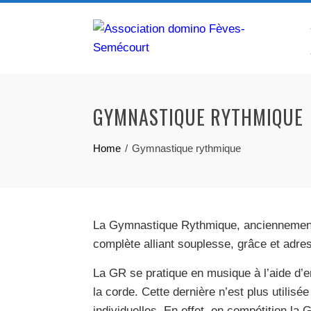
Skip
to
content
GYMNASTIQUE RYTHMIQUE
Home
Gymnastique rythmique
La Gymnastique Rythmique, anciennement
complète alliant souplesse, grâce et adre
La GR se pratique en musique à l’aide d’en
la corde. Cette dernière n’est plus utilisé
individuelles. En effet, en compétition la G