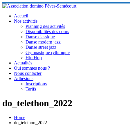
Skip
to
content
Accueil
Nos activités
Planning des activités
Disponibilités des cours
Danse classique
Danse modern jazz
Danse street jazz
Gymnastique rythmique
Hip Hop
Actualités
Qui sommes nous ?
Nous contacter
Adhésions
Inscriptions
Tarifs
do_telethon_2022
Home
do_telethon_2022