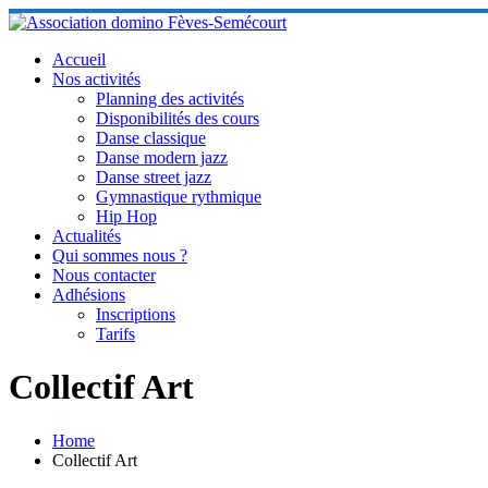
Skip
to
content
Accueil
Nos activités
Planning des activités
Disponibilités des cours
Danse classique
Danse modern jazz
Danse street jazz
Gymnastique rythmique
Hip Hop
Actualités
Qui sommes nous ?
Nous contacter
Adhésions
Inscriptions
Tarifs
Collectif Art
Home
Collectif Art