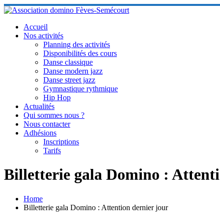
Skip
to
content
Accueil
Nos activités
Planning des activités
Disponibilités des cours
Danse classique
Danse modern jazz
Danse street jazz
Gymnastique rythmique
Hip Hop
Actualités
Qui sommes nous ?
Nous contacter
Adhésions
Inscriptions
Tarifs
Billetterie gala Domino : Attent
Home
Billetterie gala Domino : Attention dernier jour