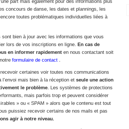
d’une part mais également pour des informations plus
A
s concours de danse, les dates et plannings, les
ncore toutes problématiques individuelles liées à
s sont bien à jour avec les informations que vous
r lors de vos inscriptions en ligne.
En cas de
ous en informer rapidement
en nous contactant soit
 notre
formulaire de contact
.
 recevoir certaines voir toutes nos communications
à l’envoi mais bien à la réception et
seule une action
itivement le problème
. Les systèmes de protections
rformants, mais parfois trop et peuvent considérer
rables » ou « SPAM » alors que le contenu est tout
vous puissiez recevoir certains de nos mails et pas
ns agir à notre niveau.