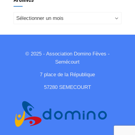
Archives
© 2025 - Association Domino Fèves -
Semécourt
7 place de la République
57280 SEMECOURT